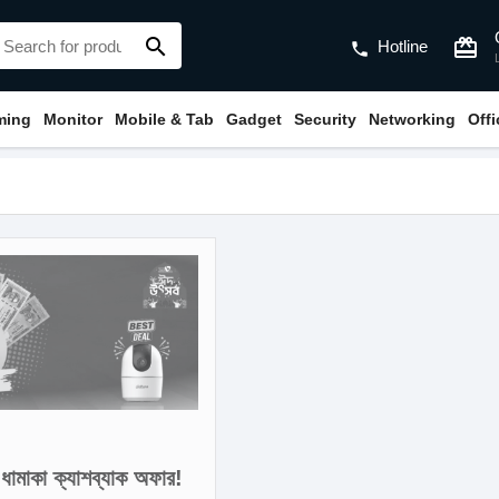
search
card_giftcard
Hotline
phone
ming
Monitor
Mobile & Tab
Gadget
Security
Networking
Off
াকা ক্যাশব্যাক অফার!