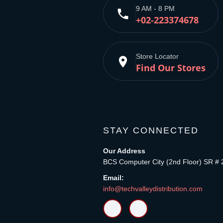
9 AM - 8 PM
phone
+02-223374678
Store Locator
place
Find Our Stores
STAY CONNECTED
Our Address
BCS Computer City (2nd Floor) SR # 
Email:
info@techvalleydistribution.com