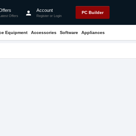
Offers
Account
person
PC Builder
Latest Offers
Register
or
Login
ice Equipment
Accessories
Software
Appliances